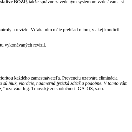
islatíve BOZP,
takže správne zavedeným systémom vzdelávania si
ontroly a revízie. Vďaka nim máte prehľad o tom, v akej kondícii
itu vykonávaných revízií.
prioritou každého zamestnávateľa. Prevenciu uzatvára eliminácia
o sú hluk, vibrácie, nadmerná fyzická záťaž a podobne. V tomto vám
e,”
uzatvára Ing. Trnovský zo spoločnosti GAJOS, s.r.o.