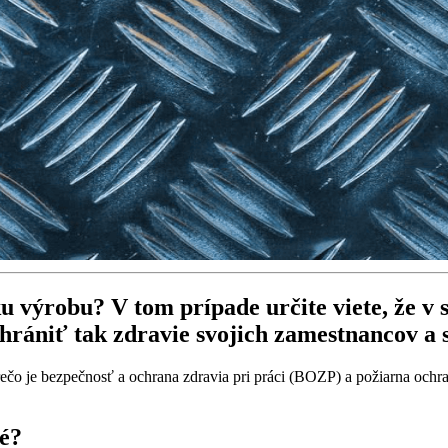
u výrobu? V tom prípade určite viete, že v s
a chrániť tak zdravie svojich zamestnancov a
rečo je bezpečnosť a ochrana zdravia pri práci (BOZP) a požiarna ochra
é?