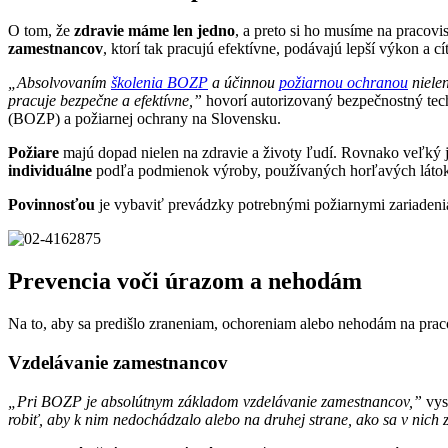
O tom, že
zdravie máme len jedno
, a preto si ho musíme na pracovi
zamestnancov
, ktorí tak pracujú efektívne, podávajú lepší výkon a cí
„Absolvovaním
školenia BOZP
a účinnou
požiarnou ochranou
niele
pracuje bezpečne a efektívne,”
hovorí autorizovaný bezpečnostný tech
(BOZP) a požiarnej ochrany na Slovensku.
Požiare
majú dopad nielen na zdravie a životy ľudí. Rovnako veľký j
individuálne
podľa podmienok výroby, používaných horľavých látok (h
Povinnosťou
je vybaviť prevádzky potrebnými požiarnymi zariadenia
Prevencia voči úrazom a nehodám
Na to, aby sa predišlo zraneniam, ochoreniam alebo nehodám na praco
Vzdelávanie zamestnancov
„Pri BOZP je absolútnym základom vzdelávanie zamestnancov,”
vys
robiť, aby k nim nedochádzalo alebo na druhej strane, ako sa v nich