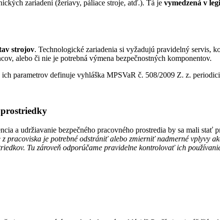
kých zariadení (žeriavy, páliace stroje, atď.). Tá je
vymedzená v leg
tav strojov
. Technologické zariadenia si vyžadujú pravidelný servis, k
ncov, alebo či nie je potrebná výmena bezpečnostných komponentov.
 a ich parametrov definuje vyhláška MPSVaR č. 508/2009 Z. z. periodic
prostriedky
vencia a udržiavanie bezpečného pracovného prostredia by sa mali stať 
z pracoviska je potrebné odstrániť alebo zmierniť nadmerné vplyvy ak
riedkov. Tu zároveň odporúčame pravidelne kontrolovať ich používani