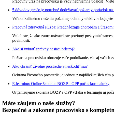
Pracovný úraz na pracovisku je vždy nepríjemná udalosť. Viete, 
5 dôvodov, prečo je potrebné dodržiavať požiarny poriadok na
Vďaka kalitnému riešeniu požiarnej ochrany efektívne bojujete
Pracovná zdravotná služba: Predchádzajte chorobám a úrazom 
Vedeli ste, že ako zamestnávateľ ste povinný poskytnúť zamestn
povinnosti.
Ako si vybrať správny hasiaci prístroj?
Požiar na pracovisku ohrozuje vaše podnikanie, vás aj vašich za
Ako chrániť životné prostredie a neškodiť mu?
Ochrana životného prostredia je jednou z najdôležitejších tém 
E-learning: Online školenie BOZP a OPP počas koronakrízy
Organizujeme školenia BOZP a OPP vďaka e-learningu aj počas ko
Máte záujem o naše služby?
Bezpečné a zákonné pracovisko s komplet