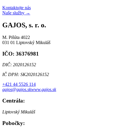
Kontaktujte nás
Naše služby
→
GAJOS, s. r. o.
M. Pišúta 4022
031 01 Liptovský Mikuláš
IČO: 36376981
DIČ: 2020126152
IČ DPH: SK2020126152
+421 44 5526 114
gajos@gajos.sk
www.gajos.sk
Centrála:
Liptovský Mikuláš
Pobočky: