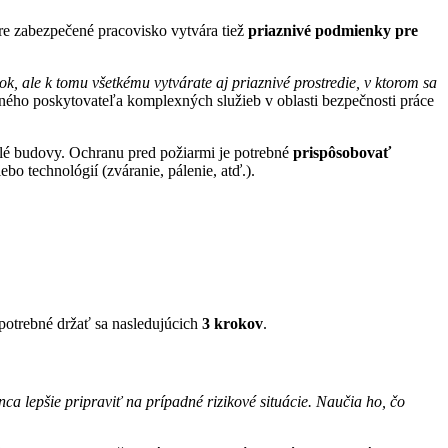
bre zabezpečené pracovisko vytvára tiež
priaznivé podmienky pre
ok, ale k tomu všetkému vytvárate aj priaznivé prostredie, v ktorom sa
ného poskytovateľa komplexných služieb v oblasti bezpečnosti práce
elé budovy. Ochranu pred požiarmi je potrebné
prispôsobovať
o technológií (zváranie, pálenie, atď.).
 potrebné držať sa nasledujúcich
3 krokov
.
a lepšie pripraviť na prípadné rizikové situácie. Naučia ho, čo