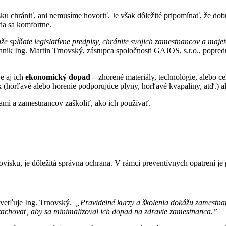
sku chrániť, ani nemusíme hovoriť. Je však dôležité pripomínať, že do
tia sa komfortne.
nže spĺňate legislatívne predpisy, chránite svojich zamestnancov a majet
nik Ing. Martin Trnovský, zástupca spoločnosti GAJOS, s.r.o., popred
e aj ich
ekonomický dopad –
zhorené materiály, technológie, alebo c
orľavé alebo horenie podporujúce plyny, horľavé kvapaliny, atď.) aleb
mi a zamestnancov zaškoliť, ako ich používať.
visku, je dôležitá správna ochrana. V rámci preventívnych opatrení je
vetľuje Ing. Trnovský.
„Pravidelné kurzy a školenia dokážu zamestnanc
 zachovať, aby sa minimalizoval ich dopad na zdravie zamestnanca.”