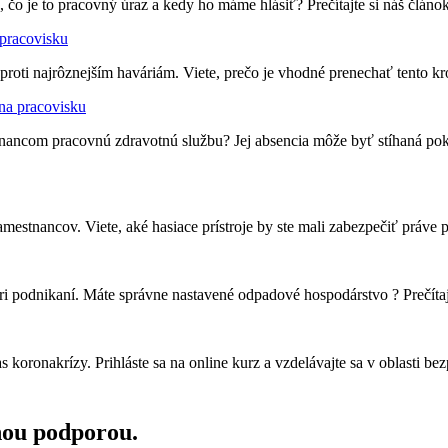
čo je to pracovný úraz a kedy ho máme hlásiť? Prečítajte si náš článok
 pracovisku
 proti najrôznejším haváriám. Viete, prečo je vhodné prenechať tento k
na pracovisku
ancom pracovnú zdravotnú službu? Jej absencia môže byť stíhaná pokutou
mestnancov. Viete, aké hasiace prístroje by ste mali zabezpečiť práve 
pri podnikaní. Máte správne nastavené odpadové hospodárstvo ? Prečítajt
ronakrízy. Prihláste sa na online kurz a vzdelávajte sa v oblasti bez
nou podporou.