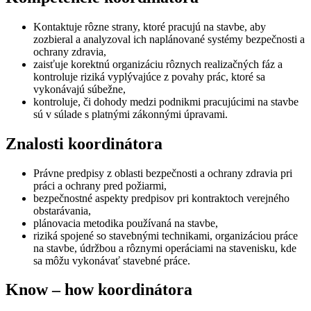
Kontaktuje rôzne strany, ktoré pracujú na stavbe, aby
zozbieral a analyzoval ich naplánované systémy bezpečnosti a
ochrany zdravia,
zaisťuje korektnú organizáciu rôznych realizačných fáz a
kontroluje riziká vyplývajúce z povahy prác, ktoré sa
vykonávajú súbežne,
kontroluje, či dohody medzi podnikmi pracujúcimi na stavbe
sú v súlade s platnými zákonnými úpravami.
Znalosti koordinátora
Právne predpisy z oblasti bezpečnosti a ochrany zdravia pri
práci a ochrany pred požiarmi,
bezpečnostné aspekty predpisov pri kontraktoch verejného
obstarávania,
plánovacia metodika používaná na stavbe,
riziká spojené so stavebnými technikami, organizáciou práce
na stavbe, údržbou a rôznymi operáciami na stavenisku, kde
sa môžu vykonávať stavebné práce.
Know – how koordinátora