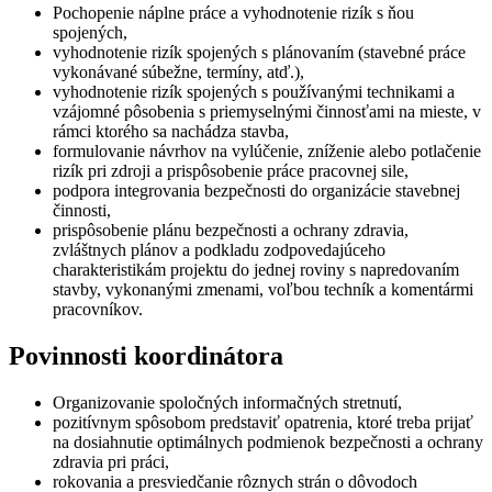
Pochopenie náplne práce a vyhodnotenie rizík s ňou
spojených,
vyhodnotenie rizík spojených s plánovaním (stavebné práce
vykonávané súbežne, termíny, atď.),
vyhodnotenie rizík spojených s používanými technikami a
vzájomné pôsobenia s priemyselnými činnosťami na mieste, v
rámci ktorého sa nachádza stavba,
formulovanie návrhov na vylúčenie, zníženie alebo potlačenie
rizík pri zdroji a prispôsobenie práce pracovnej sile,
podpora integrovania bezpečnosti do organizácie stavebnej
činnosti,
prispôsobenie plánu bezpečnosti a ochrany zdravia,
zvláštnych plánov a podkladu zodpovedajúceho
charakteristikám projektu do jednej roviny s napredovaním
stavby, vykonanými zmenami, voľbou techník a komentármi
pracovníkov.
Povinnosti koordinátora
Organizovanie spoločných informačných stretnutí,
pozitívnym spôsobom predstaviť opatrenia, ktoré treba prijať
na dosiahnutie optimálnych podmienok bezpečnosti a ochrany
zdravia pri práci,
rokovania a presviedčanie rôznych strán o dôvodoch