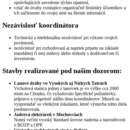
oprávňujúcich zavedenie týchto opatrení,
vziať do úvahy existujúce organizačné štruktúry účastníkov a
ich začlenenie do svojej siete na šírenie informácií.
Nezávislosť koordinátora
Technická a intelektuálna nezávislosť pri výkone svojich
povinností,
nezávislosť pri rozhodovaní aj napriek prijatiu na základe
mandátnej či inej zmluvy alebo dohody s dodávateľom či
investorom.
Stavby realizované pod našim dozorom:
Lanové dráhy vo Vysokých aj Nízkych Tatrách
Vrcholová stanica jednej z lanoviek je vo výške cca 2000
mnm na Chopku, čo vyžadovalo špecifické požiadavky,
prípravu a vyspelosť nášho tímu koordinátorov. Museli sa
vysporiadať so všetkými úskaliami, ktoré výstavba tohto diela
predstavovala.
Jadrová elektráreň v Mochovciach
Nutný veľmi vysoký štandard úrovne riadenia a starostlivosti
o BOZP a OPP.