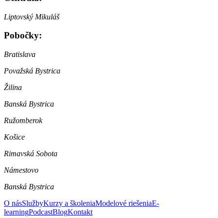
Liptovský Mikuláš
Pobočky:
Bratislava
Považská Bystrica
Žilina
Banská Bystrica
Ružomberok
Košice
Rimavská Sobota
Námestovo
Banská Bystrica
O nás
Služby
Kurzy a školenia
Modelové riešenia
E-
learning
Podcast
Blog
Kontakt