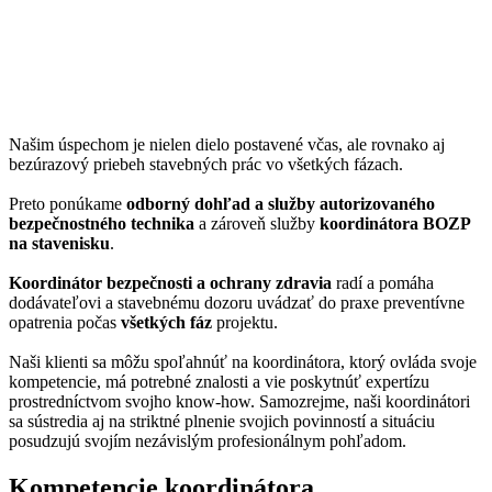
Našim úspechom je nielen dielo postavené včas, ale rovnako aj
bezúrazový priebeh stavebných prác vo všetkých fázach.
Preto ponúkame
odborný dohľad a služby autorizovaného
bezpečnostného technika
a zároveň služby
koordinátora BOZP
na stavenisku
.
Koordinátor bezpečnosti a ochrany zdravia
radí a pomáha
dodávateľovi a stavebnému dozoru uvádzať do praxe preventívne
opatrenia počas
všetkých fáz
projektu.
Naši klienti sa môžu spoľahnúť na koordinátora, ktorý ovláda svoje
kompetencie, má potrebné znalosti a vie poskytnúť expertízu
prostredníctvom svojho know-how. Samozrejme, naši koordinátori
sa sústredia aj na striktné plnenie svojich povinností a situáciu
posudzujú svojím nezávislým profesionálnym pohľadom.
Kompetencie koordinátora