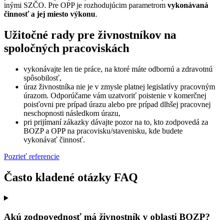
inými SZČO. Pre OPP je rozhodujúcim parametrom
vykonávaná
činnosť a jej miesto výkonu
.
Užitočné rady pre živnostníkov na
spoločných pracoviskách
vykonávajte len tie práce, na ktoré máte odbornú a zdravotnú
spôsobilosť,
úraz živnostníka nie je v zmysle platnej legislatívy pracovným
úrazom. Odporúčame vám uzatvoriť poistenie v komerčnej
poisťovni pre prípad úrazu alebo pre prípad dlhšej pracovnej
neschopnosti následkom úrazu,
pri prijímaní zákazky dávajte pozor na to, kto zodpovedá za
BOZP a OPP na pracovisku/stavenisku, kde budete
vykonávať činnosť.
Pozrieť referencie
Často kladené otázky FAQ
Akú zodpovednosť má živnostník v oblasti BOZP?