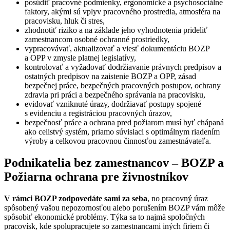
posúdiť pracovné podmienky, ergonomické a psychosociálne
faktory, akými sú vplyv pracovného prostredia, atmosféra na
pracovisku, hluk či stres,
zhodnotiť riziko a na základe jeho vyhodnotenia prideliť
zamestnancom osobné ochranné prostriedky,
vypracovávať, aktualizovať a viesť dokumentáciu BOZP
a OPP v zmysle platnej legislatívy,
kontrolovať a vyžadovať dodržiavanie právnych predpisov a
ostatných predpisov na zaistenie BOZP a OPP, zásad
bezpečnej práce, bezpečných pracovných postupov, ochrany
zdravia pri práci a bezpečného správania na pracovisku,
evidovať vzniknuté úrazy, dodržiavať postupy spojené
s evidenciu a registráciou pracovných úrazov,
bezpečnosť práce a ochrana pred požiarom musí byť chápaná
ako celistvý systém, priamo súvisiaci s optimálnym riadením
výroby a celkovou pracovnou činnosťou zamestnávateľa.
Podnikatelia bez zamestnancov – BOZP a
Požiarna ochrana pre živnostníkov
V rámci BOZP zodpovedáte sami za seba
, no pracovný úraz
spôsobený vašou nepozornosťou alebo porušením BOZP vám môže
spôsobiť ekonomické problémy. Týka sa to najmä spoločných
pracovísk, kde spolupracujete so zamestnancami iných firiem či