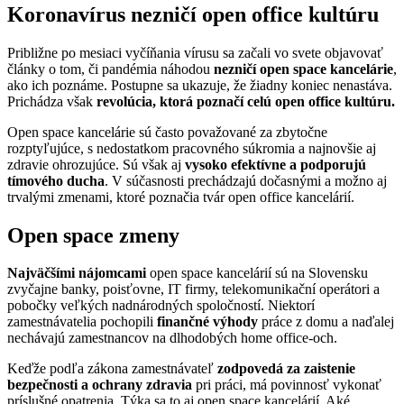
Koronavírus nezničí open office kultúru
Približne po mesiaci vyčíňania vírusu sa začali vo svete objavovať
články o tom, či pandémia náhodou
nezničí open space kancelárie
,
ako ich poznáme. Postupne sa ukazuje, že žiadny koniec nenastáva.
Prichádza však
revolúcia, ktorá poznačí celú open office kultúru.
Open space kancelárie sú často považované za zbytočne
rozptyľujúce, s nedostatkom pracovného súkromia a najnovšie aj
zdravie ohrozujúce. Sú však aj
vysoko efektívne a podporujú
tímového ducha
. V súčasnosti prechádzajú dočasnými a možno aj
trvalými zmenami, ktoré poznačia tvár open office kancelárií.
Open space zmeny
Najväčšími nájomcami
open space kancelárií sú na Slovensku
zvyčajne banky, poisťovne, IT firmy, telekomunikační operátori a
pobočky veľkých nadnárodných spoločností. Niektorí
zamestnávatelia pochopili
finančné výhody
práce z domu a naďalej
nechávajú zamestnancov na dlhodobých home office-och.
Keďže podľa zákona zamestnávateľ
zodpovedá za zaistenie
bezpečnosti a ochrany zdravia
pri práci, má povinnosť vykonať
príslušné opatrenia. Týka sa to aj open space kancelárií. Aké