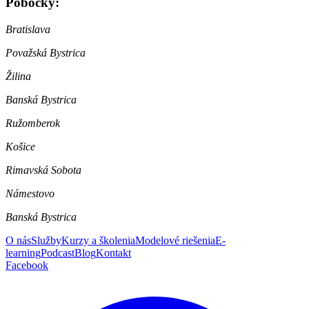
Pobočky:
Bratislava
Považská Bystrica
Žilina
Banská Bystrica
Ružomberok
Košice
Rimavská Sobota
Námestovo
Banská Bystrica
O nás
Služby
Kurzy a školenia
Modelové riešenia
E-
learning
Podcast
Blog
Kontakt
Facebook