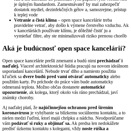
je úplným štandardom. Zamestnávateľ by mal zabezpečiť
dostatok mydiel, dezinfekčných gélov a, samozrejme, prístup
k teplej vode
Vetranie a čistá klíma
– open space kancelárie treba
pravidelne vetrať, aby došlo k výmene čerstvého vzduchu. Ak
v kanceláriách používate klímu, je dôležité čistiť ju a
vymieňať filtre, aby ste minimalizovali riziko prenosu chorôb
Aká je budúcnosť open space kancelárií?
Open space kancelárie prešli zmenami a budú nimi
prechádzať i
naďalej.
Viaceré architektonické štúdia pracujú na novom ideálnom
usporiadaní kancelárií. Nebude trvať dlho a namiesto použitia
kľučiek sa
dvere budú pred vami otvárať automaticky
alebo
použitím karty. Po príchode do práce vám bude automaticky
odmeraná teplota. Možno občas dostanete
automatické
upozornenie
, ak kolega, ktorý okolo vás ráno prechádzal, javí
známky choroby.
Aj naďalej platí, že
najúčinnejšou ochranou pred šírením
koronavírusu
je vyhýbanie sa blízkemu sociálnemu kontaktu, a to
nielen medzi ľuďmi, ktorí majú chrípku a nádchu. Neodporúčame
vám
podávať si ruky a objímať sa.
Ak predsa len nedokážete
predísť úzkemu kontaktu s kolegami, vždy
noste rúška a