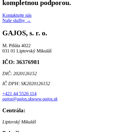
kompletnou podporou.
Kontaktujte nás
Naše služby
→
GAJOS, s. r. o.
M. Pišúta 4022
031 01 Liptovský Mikuláš
IČO: 36376981
DIČ: 2020126152
IČ DPH: SK2020126152
+421 44 5526 114
gajos@gajos.sk
www.gajos.sk
Centrála:
Liptovský Mikuláš