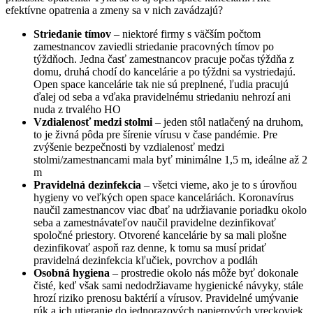
efektívne opatrenia a zmeny sa v nich zavádzajú?
Striedanie tímov
– niektoré firmy s väčším počtom
zamestnancov zaviedli striedanie pracovných tímov po
týždňoch. Jedna časť zamestnancov pracuje počas týždňa z
domu, druhá chodí do kancelárie a po týždni sa vystriedajú.
Open space kancelárie tak nie sú preplnené, ľudia pracujú
ďalej od seba a vďaka pravidelnému striedaniu nehrozí ani
nuda z trvalého HO
Vzdialenosť medzi stolmi
– jeden stôl natlačený na druhom,
to je živná pôda pre šírenie vírusu v čase pandémie. Pre
zvýšenie bezpečnosti by vzdialenosť medzi
stolmi/zamestnancami mala byť minimálne 1,5 m, ideálne až 2
m
Pravidelná dezinfekcia
– všetci vieme, ako je to s úrovňou
hygieny vo veľkých open space kanceláriách. Koronavírus
naučil zamestnancov viac dbať na udržiavanie poriadku okolo
seba a zamestnávateľov naučil pravidelne dezinfikovať
spoločné priestory. Otvorené kancelárie by sa mali plošne
dezinfikovať aspoň raz denne, k tomu sa musí pridať
pravidelná dezinfekcia kľučiek, povrchov a podláh
Osobná hygiena
– prostredie okolo nás môže byť dokonale
čisté, keď však sami nedodržiavame hygienické návyky, stále
hrozí riziko prenosu baktérií a vírusov. Pravidelné umývanie
rúk a ich utieranie do jednorazových papierových vreckoviek