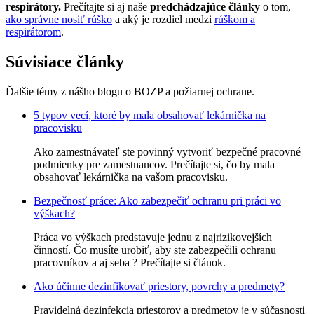
respirátory.
Prečítajte si aj naše
predchádzajúce články
o tom,
ako správne nosiť rúško
a aký je rozdiel medzi
rúškom a
respirátorom
.
Súvisiace články
Ďalšie témy z nášho blogu o BOZP a požiarnej ochrane.
5 typov vecí, ktoré by mala obsahovať lekárnička na
pracovisku
Ako zamestnávateľ ste povinný vytvoriť bezpečné pracovné
podmienky pre zamestnancov. Prečítajte si, čo by mala
obsahovať lekárnička na vašom pracovisku.
Bezpečnosť práce: Ako zabezpečiť ochranu pri práci vo
výškach?
Práca vo výškach predstavuje jednu z najrizikovejších
činností. Čo musíte urobiť, aby ste zabezpečili ochranu
pracovníkov a aj seba ? Prečítajte si článok.
Ako účinne dezinfikovať priestory, povrchy a predmety?
Pravidelná dezinfekcia priestorov a predmetov je v súčasnosti