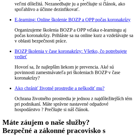
veľmi dôležitá. Nezanedbajte ju a prečítajte si článok, ako
spoľahlivo a účinne dezinfikovať.
E-learning: Online školenie BOZP a OPP počas koronakrízy
Organizujeme školenia BOZP a OPP vďaka e-learningu aj
počas koronakrízy. Prihláste sa na online kurz a vzdelávajte sa
v oblasti bezpečnosti práce.
BOZP školenia v čase koronakrízy: Všetko, čo potrebujete
vedieť
Hovorí sa, že najlepším liekom je prevencia. Aké sú
povinnosti zamestnávateľa pri školeniach BOZP v čase
koronakrízy?
Ako chrániť životné prostredie a neškodiť mu?
Ochrana životného prostredia je jednou z najdôležitejších tém
pri podnikaní. Máte správne nastavené odpadové
hospodárstvo ? Prečítajte si náš článok.
Máte záujem o naše služby?
Bezpečné a zákonné pracovisko s