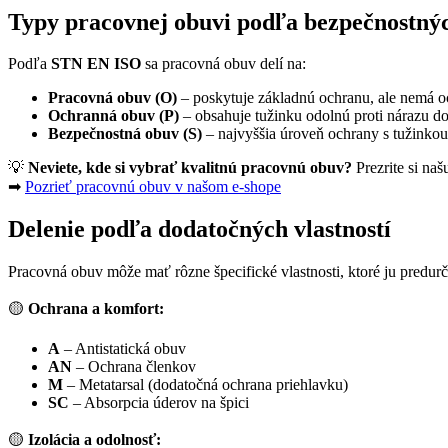
Typy pracovnej obuvi podľa bezpečnostný
Podľa
STN EN ISO
sa pracovná obuv delí na:
Pracovná obuv (O)
– poskytuje základnú ochranu, ale nemá o
Ochranná obuv (P)
– obsahuje tužinku odolnú proti nárazu do
Bezpečnostná obuv (S)
– najvyššia úroveň ochrany s tužinkou
💡
Neviete, kde si vybrať kvalitnú pracovnú obuv?
Prezrite si na
➡
Pozrieť pracovnú obuv v našom e-shope
Delenie podľa dodatočných vlastností
Pracovná obuv môže mať rôzne špecifické vlastnosti, ktoré ju predurč
🟡
Ochrana a komfort:
A
– Antistatická obuv
AN
– Ochrana členkov
M
– Metatarsal (dodatočná ochrana priehlavku)
SC
– Absorpcia úderov na špici
🟡
Izolácia a odolnosť: