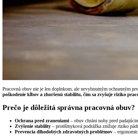
Pracovná obuv nie je len doplnkom, ale nevyhnutným ochranným prv
poškodenie kĺbov a zhoršenú stabilitu, čím sa zvyšuje riziko pra
Prečo je dôležitá správna pracovná obuv?
Ochrana pred zraneniami
– obuv chráni nohy pred padajúcim
Zvýšenie stability
– protišmyková podrážka znižuje riziko pá
Prevencia dlhodobých zdravotných problémov
– ergonomick