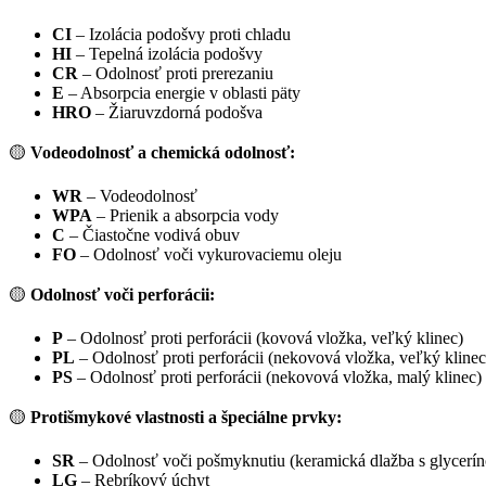
CI
– Izolácia podošvy proti chladu
HI
– Tepelná izolácia podošvy
CR
– Odolnosť proti prerezaniu
E
– Absorpcia energie v oblasti päty
HRO
– Žiaruvzdorná podošva
🟡
Vodeodolnosť a chemická odolnosť:
WR
– Vodeodolnosť
WPA
– Prienik a absorpcia vody
C
– Čiastočne vodivá obuv
FO
– Odolnosť voči vykurovaciemu oleju
🟡
Odolnosť voči perforácii:
P
– Odolnosť proti perforácii (kovová vložka, veľký klinec)
PL
– Odolnosť proti perforácii (nekovová vložka, veľký klinec
PS
– Odolnosť proti perforácii (nekovová vložka, malý klinec)
🟡
Protišmykové vlastnosti a špeciálne prvky:
SR
– Odolnosť voči pošmyknutiu (keramická dlažba s glycerí
LG
– Rebríkový úchyt