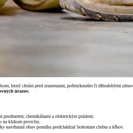
kom, ktorý chráni pred zraneniami, pošmyknutím či dlhodobými zdra
covných úrazov.
i predmetmi, chemikáliami a elektrickým prúdom.
du na klzkom povrchu.
y navrhnutá obuv pomáha predchádzať bolestiam chrbta a kĺbov.