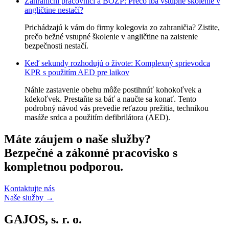
Zahraniční pracovníci a BOZP: Prečo iba vstupné školenie v
angličtine nestačí?
Prichádzajú k vám do firmy kolegovia zo zahraničia? Zistite,
prečo bežné vstupné školenie v angličtine na zaistenie
bezpečnosti nestačí.
Keď sekundy rozhodujú o živote: Komplexný sprievodca
KPR s použitím AED pre laikov
Náhle zastavenie obehu môže postihnúť kohokoľvek a
kdekoľvek. Prestaňte sa báť a naučte sa konať. Tento
podrobný návod vás prevedie reťazou prežitia, technikou
masáže srdca a použitím defibrilátora (AED).
Máte záujem o naše služby?
Bezpečné a zákonné pracovisko s
kompletnou podporou.
Kontaktujte nás
Naše služby
→
GAJOS, s. r. o.