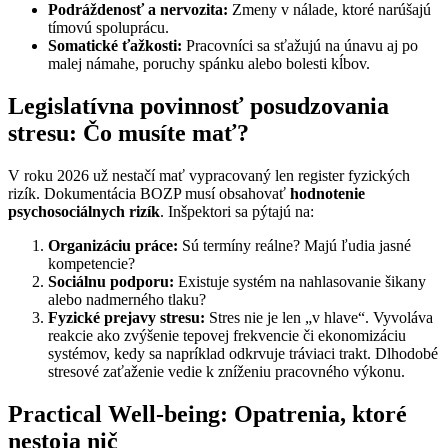
Podráždenosť a nervozita:
Zmeny v nálade, ktoré narúšajú
tímovú spoluprácu.
Somatické ťažkosti:
Pracovníci sa sťažujú na únavu aj po
malej námahe, poruchy spánku alebo bolesti kĺbov.
Legislatívna povinnosť posudzovania
stresu: Čo musíte mať?
V roku 2026 už nestačí mať vypracovaný len register fyzických
rizík. Dokumentácia BOZP musí obsahovať
hodnotenie
psychosociálnych rizík
. Inšpektori sa pýtajú na:
Organizáciu práce:
Sú termíny reálne? Majú ľudia jasné
kompetencie?
Sociálnu podporu:
Existuje systém na nahlasovanie šikany
alebo nadmerného tlaku?
Fyzické prejavy stresu:
Stres nie je len „v hlave“. Vyvoláva
reakcie ako zvýšenie tepovej frekvencie či ekonomizáciu
systémov, kedy sa napríklad odkrvuje tráviaci trakt. Dlhodobé
stresové zaťaženie vedie k zníženiu pracovného výkonu.
Practical Well-being: Opatrenia, ktoré
nestoja nič