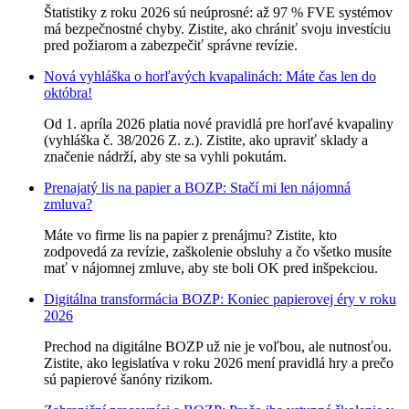
Štatistiky z roku 2026 sú neúprosné: až 97 % FVE systémov
má bezpečnostné chyby. Zistite, ako chrániť svoju investíciu
pred požiarom a zabezpečiť správne revízie.
Nová vyhláška o horľavých kvapalinách: Máte čas len do
októbra!
Od 1. apríla 2026 platia nové pravidlá pre horľavé kvapaliny
(vyhláška č. 38/2026 Z. z.). Zistite, ako upraviť sklady a
značenie nádrží, aby ste sa vyhli pokutám.
Prenajatý lis na papier a BOZP: Stačí mi len nájomná
zmluva?
Máte vo firme lis na papier z prenájmu? Zistite, kto
zodpovedá za revízie, zaškolenie obsluhy a čo všetko musíte
mať v nájomnej zmluve, aby ste boli OK pred inšpekciou.
Digitálna transformácia BOZP: Koniec papierovej éry v roku
2026
Prechod na digitálne BOZP už nie je voľbou, ale nutnosťou.
Zistite, ako legislatíva v roku 2026 mení pravidlá hry a prečo
sú papierové šanóny rizikom.