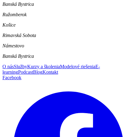
Banská Bystrica
Ružomberok
Košice
Rimavská Sobota
Námestovo
Banská Bystrica
O nás
Služby
Kurzy a školenia
Modelové riešenia
E-
learning
Podcast
Blog
Kontakt
Facebook