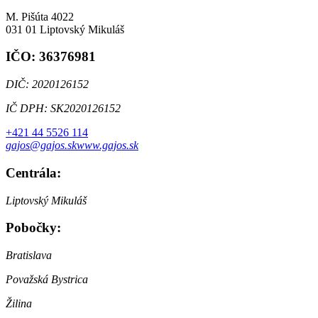
M. Pišúta 4022
031 01 Liptovský Mikuláš
IČO: 36376981
DIČ: 2020126152
IČ DPH: SK2020126152
+421 44 5526 114
gajos@gajos.sk
www.gajos.sk
Centrála:
Liptovský Mikuláš
Pobočky:
Bratislava
Považská Bystrica
Žilina