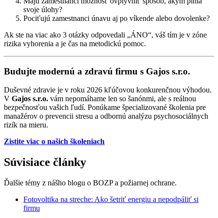
Majú zamestnanci možnosť ovplyvniť spôsob, akým plnia
svoje úlohy?
Pociťujú zamestnanci únavu aj po víkende alebo dovolenke?
Ak ste na viac ako 3 otázky odpovedali „ÁNO“, váš tím je v zóne
rizika vyhorenia a je čas na metodickú pomoc.
Budujte modernú a zdravú firmu s Gajos s.r.o.
Duševné zdravie je v roku 2026 kľúčovou konkurenčnou výhodou.
V
Gajos s.r.o.
vám nepomáhame len so šanónmi, ale s reálnou
bezpečnosťou vašich ľudí. Ponúkame špecializované školenia pre
manažérov o prevencii stresu a odbornú analýzu psychosociálnych
rizík na mieru.
Zistite viac o našich školeniach
Súvisiace články
Ďalšie témy z nášho blogu o BOZP a požiarnej ochrane.
Fotovoltika na streche: Ako šetriť energiu a nepodpáliť si
firmu