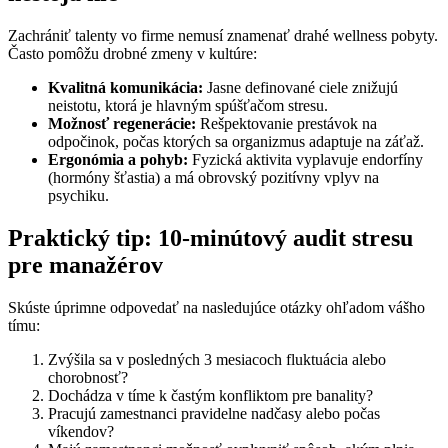
Zachrániť talenty vo firme nemusí znamenať drahé wellness pobyty.
Často pomôžu drobné zmeny v kultúre:
Kvalitná komunikácia:
Jasne definované ciele znižujú
neistotu, ktorá je hlavným spúšťačom stresu.
Možnosť regenerácie:
Rešpektovanie prestávok na
odpočinok, počas ktorých sa organizmus adaptuje na záťaž.
Ergonómia a pohyb:
Fyzická aktivita vyplavuje endorfíny
(hormóny šťastia) a má obrovský pozitívny vplyv na
psychiku.
Praktický tip: 10-minútový audit stresu
pre manažérov
Skúste úprimne odpovedať na nasledujúce otázky ohľadom vášho
tímu:
Zvýšila sa v posledných 3 mesiacoch fluktuácia alebo
chorobnosť?
Dochádza v tíme k častým konfliktom pre banality?
Pracujú zamestnanci pravidelne nadčasy alebo počas
víkendov?