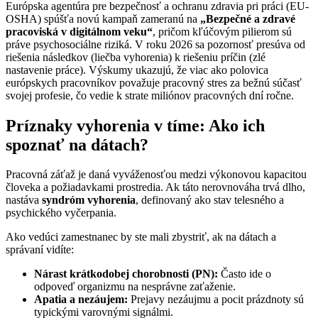
Európska agentúra pre bezpečnosť a ochranu zdravia pri práci (EU-
OSHA) spúšťa novú kampaň zameranú na
„Bezpečné a zdravé
pracoviská v digitálnom veku“
, pričom kľúčovým pilierom sú
práve psychosociálne riziká. V roku 2026 sa pozornosť presúva od
riešenia následkov (liečba vyhorenia) k riešeniu príčin (zlé
nastavenie práce). Výskumy ukazujú, že viac ako polovica
európskych pracovníkov považuje pracovný stres za bežnú súčasť
svojej profesie, čo vedie k strate miliónov pracovných dní ročne.
Príznaky vyhorenia v tíme: Ako ich
spoznať na dátach?
Pracovná záťaž je daná vyváženosťou medzi výkonovou kapacitou
človeka a požiadavkami prostredia. Ak táto nerovnováha trvá dlho,
nastáva
syndróm vyhorenia
, definovaný ako stav telesného a
psychického vyčerpania.
Ako vedúci zamestnanec by ste mali zbystriť, ak na dátach a
správaní vidíte:
Nárast krátkodobej chorobnosti (PN):
Často ide o
odpoveď organizmu na nesprávne zaťaženie.
Apatia a nezáujem:
Prejavy nezáujmu a pocit prázdnoty sú
typickými varovnými signálmi.