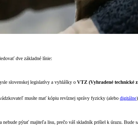
ledovať dve základné línie:
ysle slovenskej legislatívy a vyhlášky o
VTZ (Vyhradené technické z
evádzkovateľ musíte mať kópiu revíznej správy fyzicky (alebo
digitálne
 sa nebude pýtať majiteľa lisu, prečo váš skladník prišiel k úrazu. Bude s