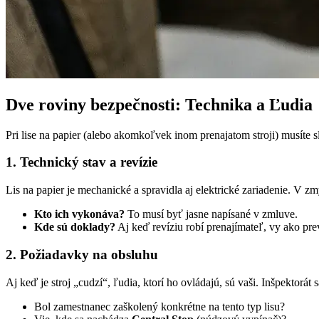
Dve roviny bezpečnosti: Technika a Ľudia
Pri lise na papier (alebo akomkoľvek inom prenajatom stroji) musíte s
1. Technický stav a revízie
Lis na papier je mechanické a spravidla aj elektrické zariadenie. V zm
Kto ich vykonáva?
To musí byť jasne napísané v zmluve.
Kde sú doklady?
Aj keď revíziu robí prenajímateľ, vy ako pr
2. Požiadavky na obsluhu
Aj keď je stroj „cudzí“, ľudia, ktorí ho ovládajú, sú vaši. Inšpektorát
Bol zamestnanec zaškolený konkrétne na tento typ lisu?